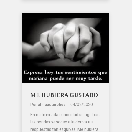
ME HUBIERA GUSTADO
Por
africasanchez
04/02/2020
En mi truncada curiosidad se agolpan
las heridas yéndose a la deriva tus
respuestas tan esquivas. Me hubiera