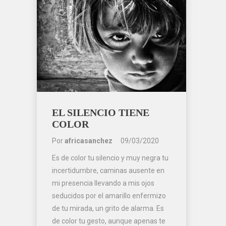
EL SILENCIO TIENE
COLOR
Por
africasanchez
09/03/2020
Es de color tu silencio y muy negra tu
incertidumbre, caminas ausente en
mi presencia llevando a mis ojos
seducidos por el amarillo enfermizo
de tu mirada, un grito de alarma. Es
de color tu gesto, aunque apenas te