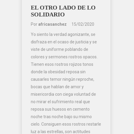
EL OTRO LADO DE LO
SOLIDARIO
Por
africasanchez
15/02/2020
Yo siento la verdad agonizante, se
disfraza en el ocaso de justicia y se
viste de uniforme poblando de
colores y sermones rostros opacos.
Tienen esos rostros rojizos tonos
donde la obesidad reposa sin
causarles temor ningún reproche,
bocas que hablan de amor y
misericordia con ciega voluntad de
no mirar el sufrimiento real que
reposa sus huesos en cemento
noche tras noche bajo su mismo
cielo. Consiguen esos rostros restarle
luz a las estrellas, son actitudes