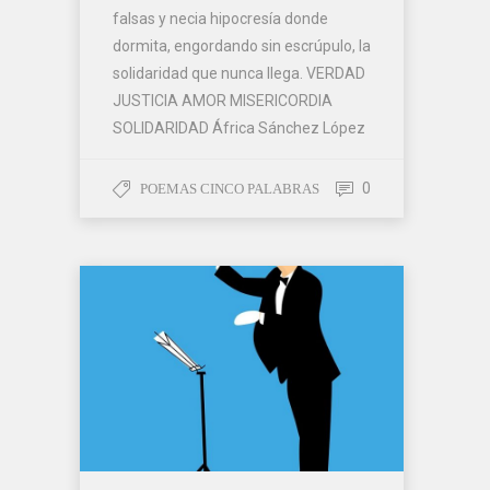
falsas y necia hipocresía donde
dormita, engordando sin escrúpulo, la
solidaridad que nunca llega. VERDAD
JUSTICIA AMOR MISERICORDIA
SOLIDARIDAD África Sánchez López
0
POEMAS CINCO PALABRAS