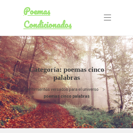
Poemas
Condicionados
Categoría:
poemas cinco
palabras
Sentimientos versados para el universo
poemas cinco palabras