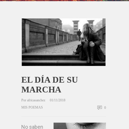
EL DÍA DE SU
MARCHA
Por
africasanchez
01/11/2018
MIS POEMAS
0
No saben