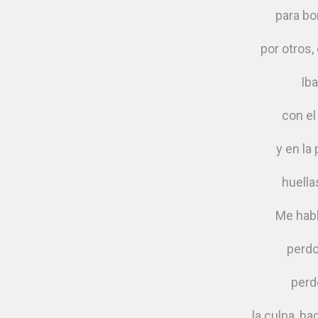
para bo
por otros,
Iba
con el
y en la
huella
Me habl
perdo
perd
la culpa, ha