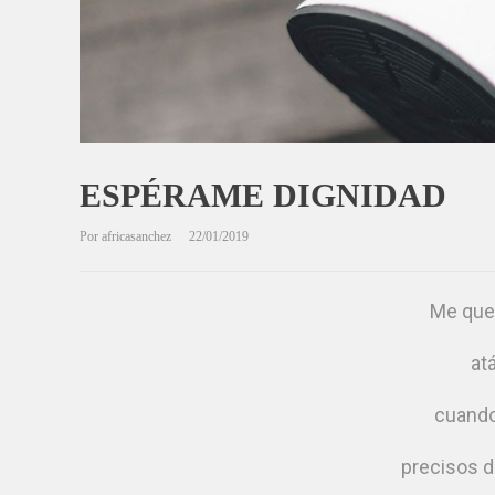
ESPÉRAME DIGNIDAD
Por
africasanchez
22/01/2019
Me quer
at
cuando 
precisos d