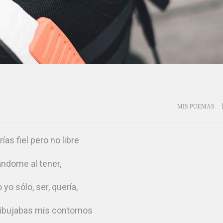
MIS POEMAS
ías fiel pero no libre
ándome al tener,
yo sólo, ser, quería,
ibujabas mis contornos