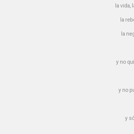
la vida, 
la reb
la ne
y no qu
y no p
y só