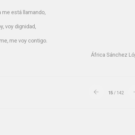
a me está llamando,
y, voy dignidad,
me, me voy contigo.
África Sánchez L
15
/ 142