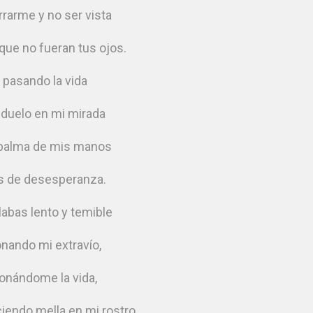
rrarme y no ser vista
 que no fueran tus ojos.
 pasando la vida
 duelo en mi mirada
 palma de mis manos
s de desesperanza.
abas lento y temible
nando mi extravío,
onándome la vida,
ciendo mella en mi rostro