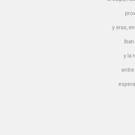
pro
y eras, en
Iban
y la
entre
espera