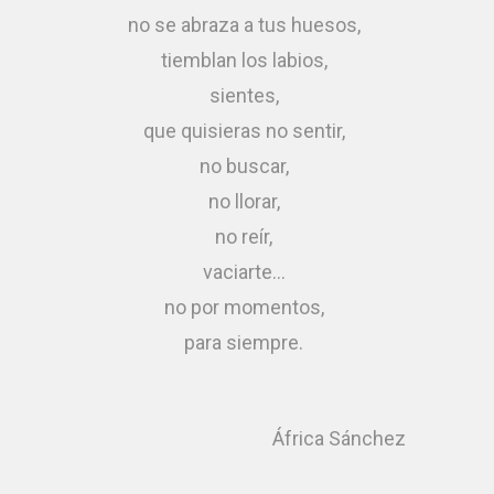
no se abraza a tus huesos,
tiemblan los labios,
sientes,
que quisieras no sentir,
no buscar,
no llorar,
no reír,
vaciarte…
no por momentos,
para siempre.
África Sánchez