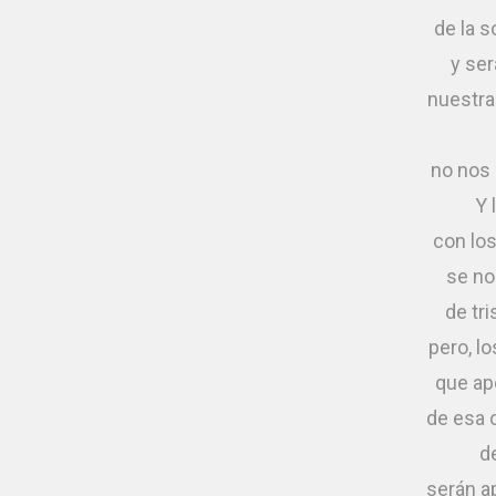
de la s
y se
nuestras
no nos 
Y 
con lo
se no
de tr
pero, l
que ap
de esa 
d
serán a