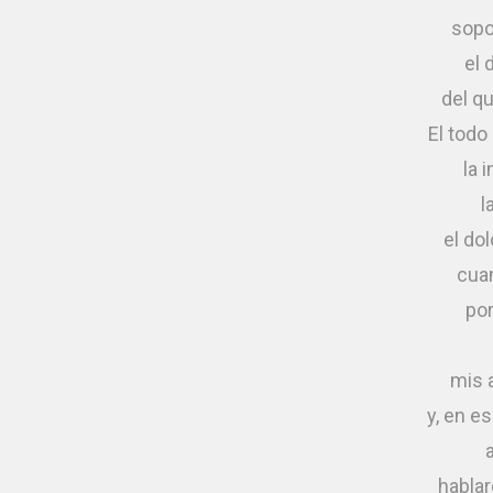
sopo
el 
del qu
El todo
la 
l
el do
cua
por
mis a
y, en e
habla