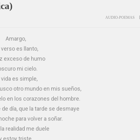
ca)
AUDIO-POEMAS
Amargo,
 verso es llanto,
oz exceso de humo
oscuro mi cielo.
 vida es simple,
busco otro mundo en mis sueños,
elo en los corazones del hombre.
de día, que la tarde se desmaye
noche para volver a soñar.
la realidad me duele
y estoy triste,