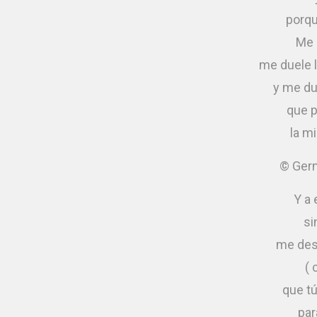
porque
Me 
me duele 
y me due
que p
la mi
© Ger
Y a
si
me des
( 
que t
par