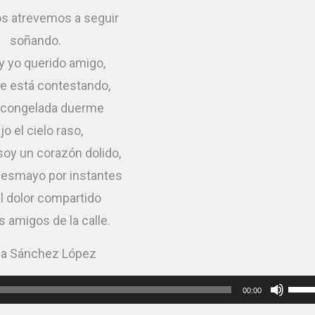
os atrevemos a seguir
soñando.
y yo querido amigo,
te está contestando,
 congelada duerme
jo el cielo raso,
soy un corazón dolido,
esmayo por instantes
l dolor compartido
 amigos de la calle.
ca Sánchez López
Utiliza
00:00
las
teclas