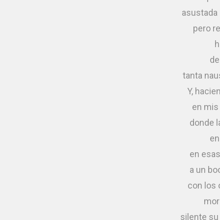
asustada s
pero r
h
de
tanta nau
Y, hacie
en mis 
donde l
en
en esas
a un boc
con los o
mor
silente su