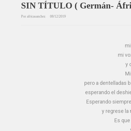
SIN TÍTULO ( Germán- Áfri
Por
africasanchez
08/12/2019
mi
mi v
y 
Mi
pero a dentelladas 
esperando el deshi
Esperando siempre 
y regrese la 
Es que 