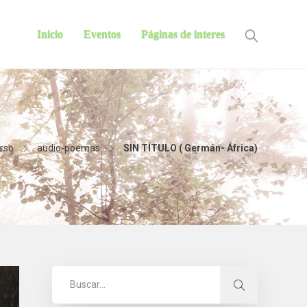
Inicio
Eventos
Páginas de interes
erso
audio-poemas
SIN TÍTULO ( Germán- África)