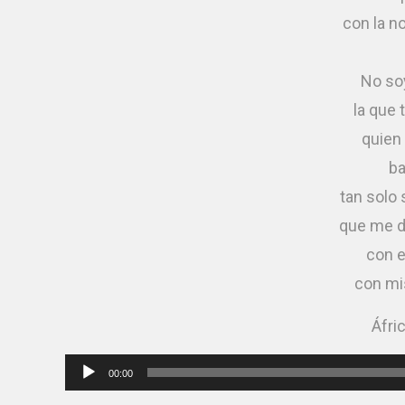
con la n
No so
la que 
quien
ba
tan solo 
que me d
con e
con mis
Áfri
Reproductor
00:00
de
audio