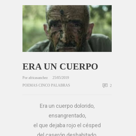
ERA UN CUERPO
Por
africasanchez
25/05/2019
POEMAS CINCO PALABRAS
2
Era un cuerpo dolorido,
ensangrentado,
el que dejaba rojo el césped
del caserón deshabitado,