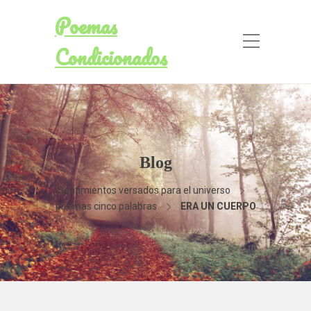
Poemas
Condicionados
Blog
Sentimientos versados para el universo
poemas cinco palabras
ERA UN CUERPO