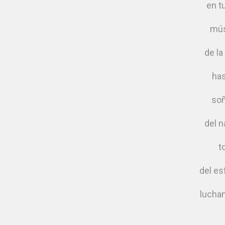
en t
mús
de la
has
soñ
del 
t
del es
luchan