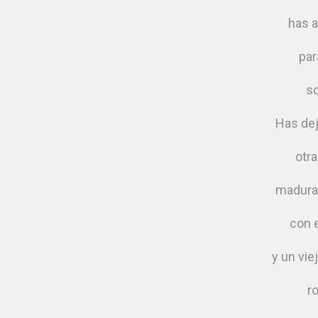
has a
par
so
Has dej
otra
madura
con e
y un vi
r