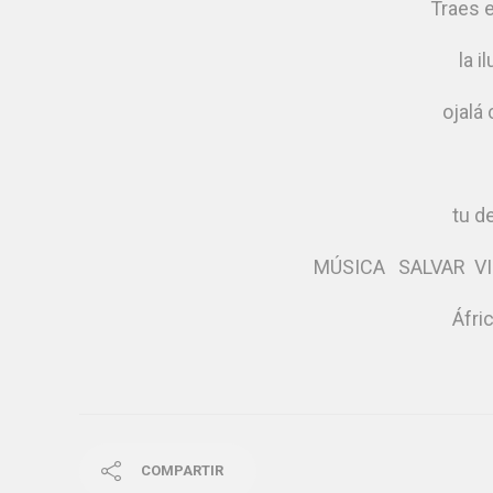
Traes e
la i
ojalá
tu d
MÚSICA SALVAR VI
Áfri
COMPARTIR