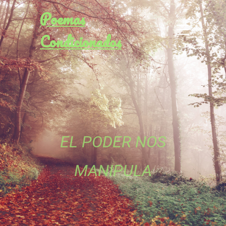
Poemas
Condicionados
EL PODER NOS
MANIPULA