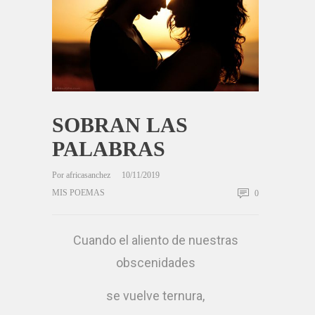
SOBRAN LAS
PALABRAS
Por
africasanchez
10/11/2019
MIS POEMAS
0
Cuando el aliento de nuestras
obscenidades
se vuelve ternura,