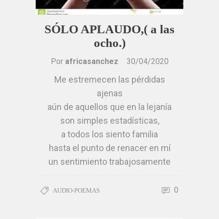
lamiendo huellas del pasado
que yo misma dibujé en tus
SÓLO APLAUDO,( a las
huesos.
ocho.)
No soporto bien la soledad
de este naufragio,
Por
africasanchez
30/04/2020
pero, esperaré mirando al
Me estremecen las pérdidas
horizonte
ajenas
la fina arboladura de un velero
aún de aquellos que en la lejanía
en la mirada azul de tus ojos,
son simples estadísticas,
si mi nombre ondea
a todos los siento familia
en el pujamen de las velas
hasta el punto de renacer en mí
o se sostiene en el grátil del foque
un sentimiento trabajosamente
no habrá tormenta que retenga
olvidado
la aventura de sentirme una sirena
llamado culpa,
0
AUDIO-POEMAS
en un mar de caracolas.
las ausencias con disfraz de
África
muerte