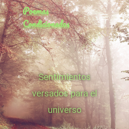
Poemas
Condicionados
Sentimientos
versados para el
universo