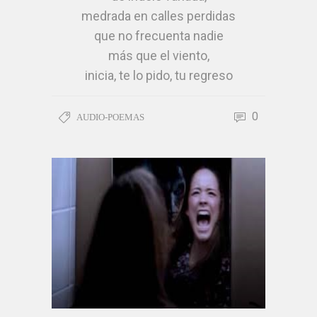
medrada en calles perdidas
que no frecuenta nadie
más que el viento,
inicia, te lo pido, tu regreso
a esa lucha en la que vences
y renaces.
0
AUDIO-POEMAS
A ti mujer, vestida
de apellidos sin linaje,
cubierta de reproches y silencios,
te lo ruego,
que te importe un pimiento
la diatriba salvaje
del violento,
vuelve tu rostro al cielo
y sostén la mirada
impecable y limpia