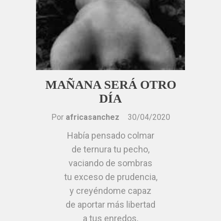
Debe ser así la vida
tu tormenta eléctrica
y yo aún sin enterarme,
y llueva justicia,
me voy a dormir, es muy tarde.
que sin cables ni enchufe
África
alguno,
Sánchez López
nos invada la luz
porque renaces,
MAÑANA SERÁ OTRO
y tiemble el mundo,
DÍA
que la luna te haga un guiño
Por
africasanchez
30/04/2020
y el sol radiante
Había pensado colmar
mime tu orgullo.
África Sánchez López
de ternura tu pecho,
vaciando de sombras
tu exceso de prudencia,
y creyéndome capaz
de aportar más libertad
a tus enredos,