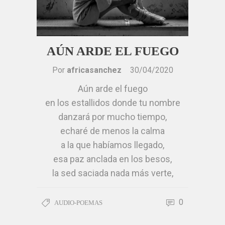
y se había ido de mí sin darme
cuenta.
Ya no volverá la pleamar
AÚN ARDE EL FUEGO
a engañarme en el vaivén
de las mareas,
Por
africasanchez
30/04/2020
será cuestión de tiempo
Aún arde el fuego
y será largo,
en los estallidos donde tu nombre
pero consciente me preparo
danzará por mucho tiempo,
para ser de mí misma
echaré de menos la calma
única compañía
a la que habíamos llegado,
y vivir con alegría
esa paz anclada en los besos,
todas las primaveras.
la sed saciada nada más verte,
África
la sorpresa de interrumpir mis
Sánchez López
versos,
0
AUDIO-POEMAS
esa calma que no regresará,